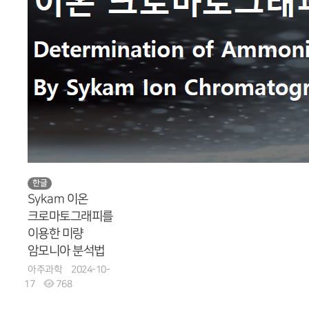
한글
Sykam 이온
크로마토그래피를
이용한 미량
암모니아 분석법
아주과학
2024-10-
17
768