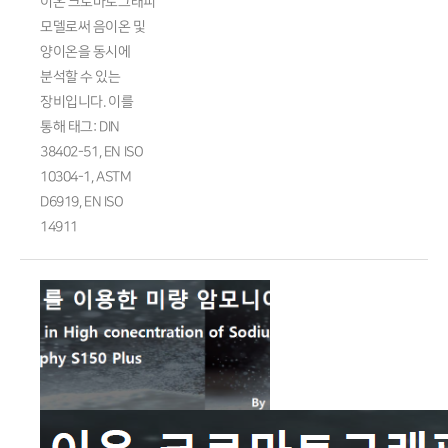
이온 크로마토그래피
모델로써 음이온 및
양이온을 동시에
분석할 수 있는
장비입니다. 이를
통해 태그: DIN
38402-51, EN ISO
10304-1, ASTM
D6919, EN ISO
14911