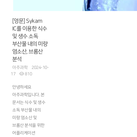
[영문] Sykam
IC를 이용한 식수
및 생수 소독
부산물 내의 미량
염소산, 브롬산
분석
아주과학
2024-10-
17
810
안녕하세요
아주과학입니다. 본
문서는 식수 및 생수
소독 부산물 내의
미량 염소산 및
브롬산 분석을 위한
어플리케이션