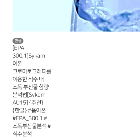
한글
[EPA
300.1]Sykam
이온
크로마토그래피를
이용한 식수 내
소독 부산물 함량
분석법[Sykam
AU15] {추천}
{한글} #음이온
#EPA_300.1 #
소독부산물분석 #
식수분석