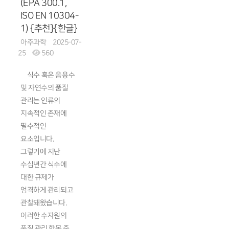
(EPA 300.1,
ISO EN 10304-
1) {추천}{한글}
아주과학
2025-07-
25
560
식수 혹은 음용수
및 자연수의 품질
관리는 인류의
지속적인 존재에
필수적인
요소입니다.
그렇기에 지난
수십년간 식수에
대한 규제가
엄격하게 관리되고
관찰돼왔습니다.
이러한 수자원의
품질 관리 항목 중