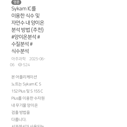
영문
Sykam IC를
이용한 식수 및
자연수 내 양이온
분석 방법 {추천}
#양이온분석 #
수질분석 #
식수분석
아주과학
2025-06-
06
524
본 어플리케이션
노트는 Sykam IC S
152 Plus 및 S 155 C
Plus를 이용한 수자원
내 무기물 양이온
검출 방법을
다룹니다.
서프레서가 사용되는