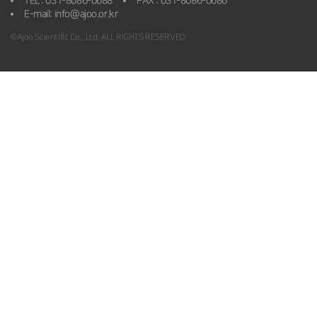
TEL : 031-8086-0688
FAX : 031-8086-0686
E-mail: info@ajoo.or.kr
©Ajoo Scientific Co., Ltd. ALL RIGHTS RESERVED.