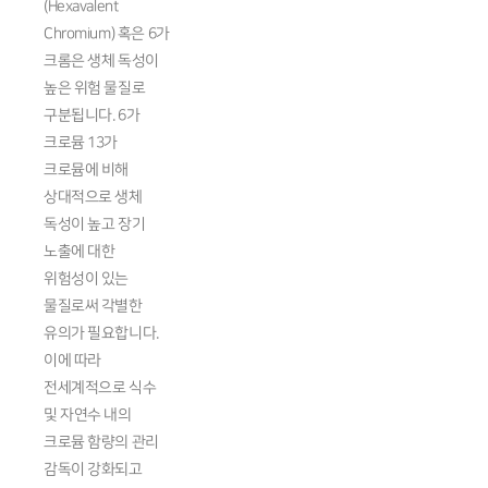
(Hexavalent
Chromium) 혹은 6가
크롬은 생체 독성이
높은 위험 물질로
구분됩니다. 6가
크로뮴 13가
크로뮴에 비해
상대적으로 생체
독성이 높고 장기
노출에 대한
위험성이 있는
물질로써 각별한
유의가 필요합니다.
이에 따라
전세계적으로 식수
및 자연수 내의
크로뮴 함량의 관리
감독이 강화되고