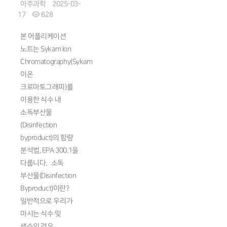
아주과학
2025-03-
17
628
본 어플리케이션
노트는 Sykam Ion
Chromatography(Sykam
이온
크로마토그래피)를
이용한 식수 내
소독부산물
(Disinfection
byproduct)의 함량
분석법, EPA 300.1을
다룹니다. 소독
부산물(Disinfection
Byproduct)이란?
일반적으로 우리가
마시는 식수 및
생수의 경우