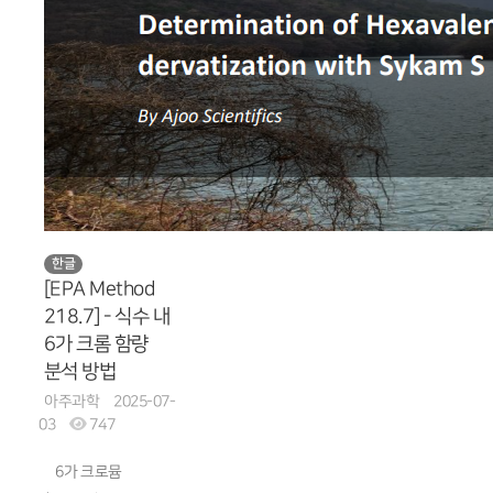
한글
[EPA Method
218.7] - 식수 내
6가 크롬 함량
분석 방법
아주과학
2025-07-
03
747
6가 크로뮴