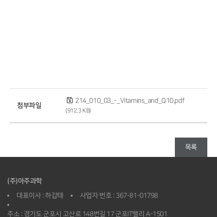
214_010_03_-_Vitamins_and_Q10.pdf
첨부파일
(912.3 KB)
목록
(주)아주과학
대표이사 : 하갑태
사업자 번호 : 367-81-01798
주소 : 경기도 군포시 고산로 148번길 17 군포IT밸리 A-1501