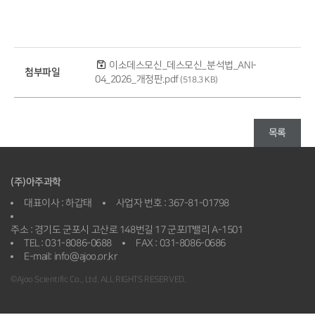
이소데스모신_데스모신_분석법_ANI-
첨부파일
04_2026_개정판.pdf
(518.3 KB)
목록
(주)아주과학
대표이사 : 하갑태
사업자 번호 : 367-81-01798
주소 : 경기도 군포시 고산로 148번길 17 군포IT밸리 A-1501
TEL : 031-8086-0688
FAX : 031-8086-0686
E-mail: info@ajoo.or.kr
©Ajoo Scientific Co., Ltd. ALL RIGHTS RESERVED.